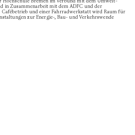
der Hochschule Bremen im Verbund mit dem Umwelt-
und in Zusammenarbeit mit dem ADFC und der
m Cafébetrieb und einer Fahrradwerkstatt wird Raum für
anstaltungen zur Energie-, Bau- und Verkehrswende