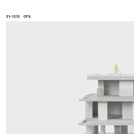
21-1212
CFS