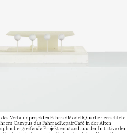
es Verbundprojektes FahrradModellQuartier errichtete
Ihrem Campus das FahrradRepairCafé in der Alten
plinübergreifende Projekt entstand aus der Initiative der