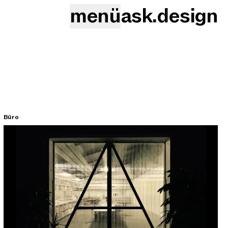
menü
ask.design
Büro