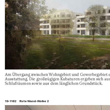
Am Übergang zwischen Wohngebiet und Gewerbegebiet en
Ausstattung. Die großzügigen Kubaturen ergeben sich 
Schlafräumen sowie aus dem länglichen Grundstück.
19-1182
Rote Wand-Wolke 2